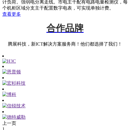
计负荷。强弱电分离走线。市电主干配有电路电量检测仪，每
个机柜区域分支主干配置数字电表，可实现单独计费。
查看更多
合作品牌
腾展科技，新ICT解决方案服务商！他们都选择了我们！
上一页
1