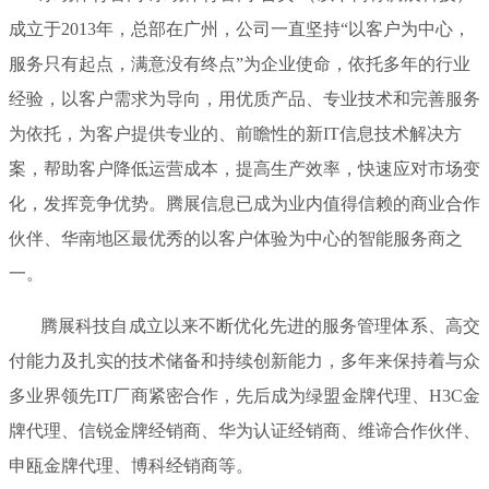
成立于2013年，总部在广州，公司一直坚持“以客户为中心，
服务只有起点，满意没有终点”为企业使命，依托多年的行业
经验，以客户需求为导向，用优质产品、专业技术和完善服务
为依托，为客户提供专业的、前瞻性的新IT信息技术解决方
案，帮助客户降低运营成本，提高生产效率，快速应对市场变
化，发挥竞争优势。腾展信息已成为业内值得信赖的商业合作
伙伴、华南地区最优秀的以客户体验为中心的智能服务商之
一。
腾展科技自成立以来不断优化先进的服务管理体系、高交
付能力及扎实的技术储备和持续创新能力，多年来保持着与众
多业界领先IT厂商紧密合作，先后成为绿盟金牌代理、H3C金
牌代理、信锐金牌经销商、华为认证经销商、维谛合作伙伴、
申瓯金牌代理、博科经销商等。