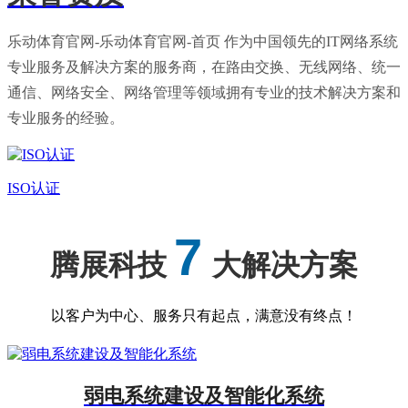
乐动体育官网-乐动体育官网-首页 作为中国领先的IT网络系统
专业服务及解决方案的服务商，在路由交换、无线网络、统一
通信、网络安全、网络管理等领域拥有专业的技术解决方案和
专业服务的经验。
ISO认证
7
腾展科技
大解决方案
以客户为中心、服务只有起点，满意没有终点！
弱电系统建设及智能化系统