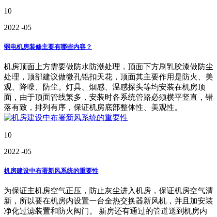
10
2022
-05
弱电机房装修主要有哪些内容？
机房顶面上方需要做防水防潮处理，顶面下方刷乳胶漆做防尘
处理，顶部建议做微孔铝扣天花，顶面其主要作用是防火、美
观、降噪、防尘。灯具、烟感、温感探头等均安装在机房顶
面，由于顶面管线繁多，安装时各系统管路必须横平竖直，错
落有致，排列有序，保证机房底部整体性、美观性。
10
2022
-05
机房建设中布署新风系统的重要性
为保证主机房空气正压，防止灰尘进入机房，保证机房空气清
新，所以要在机房内设置一台全热交换器新风机，并且加安装
净化过滤装置和防火阀门。 新房还有通过的管道送到机房内