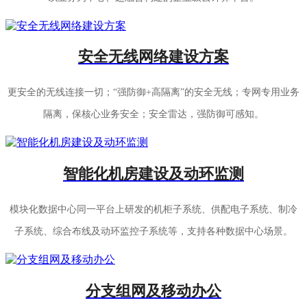
安全无线网络建设方案
更安全的无线连接一切；“强防御+高隔离”的安全无线；专网专用业务
隔离，保核心业务安全；安全雷达，强防御可感知。
智能化机房建设及动环监测
模块化数据中心同一平台上研发的机柜子系统、供配电子系统、制冷
子系统、综合布线及动环监控子系统等，支持各种数据中心场景。
分支组网及移动办公