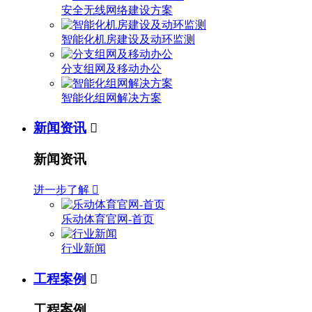
安全无线网络建设方案
智能化机房建设及动环监测
分支组网及移动办公
智能化组网解决方案
新闻资讯

新闻资讯
进一步了解

乐动体育官网-首页
行业新闻
工程案例

工程案例